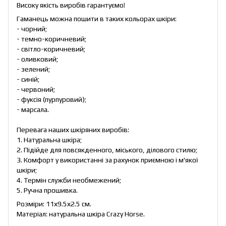
Високу якість виробів гарантуємо!
Гаманець можна пошити в таких кольорах шкіри:
- чорний;
- темно-коричневий;
- світло-коричневий;
- оливковий;
- зелений;
- синій;
- червоний;
- фуксія (пурпуровий);
- марсала.
Перевага наших шкіряних виробів:
1. Натуральна шкіра;
2. Підійде для повсякденного, міського, ділового стилю;
3. Комфорт у використанні за рахунок приємною і м'якої
шкіри;
4. Термін служби необмежений;
5. Ручна прошивка.
Розміри: 11х9.5х2.5 см.
Матеріал: натуральна шкіра Crazy Horse.