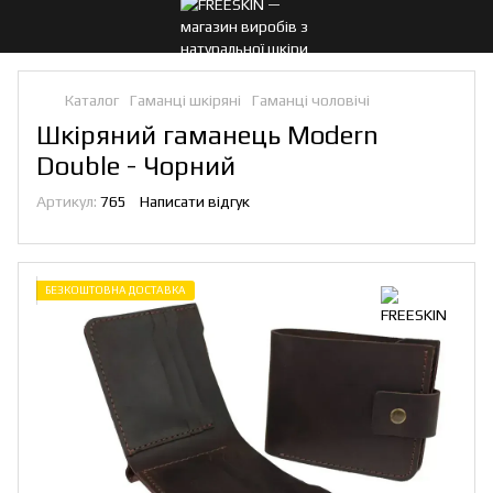
Каталог
Гаманці шкіряні
Гаманці чоловічі
Шкіряний гаманець Modern
Double - Чорний
Артикул:
765
Написати відгук
БЕЗКОШТОВНА ДОСТАВКА