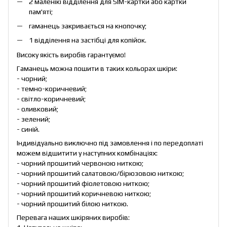
2 маленікі відділення для SIM-картки або картки
пам'яті;
гаманець закривається на кнопочку;
1 відділення на застібці для копійок.
Високу якість виробів гарантуємо!
Гаманець можна пошити в таких кольорах шкіри:
- чорний;
- темно-коричневий;
- світло-коричневий;
- оливковий;
- зелений;
- синій.
Індивідуально виключно під замовлення і по передоплаті
можем відшитити у наступних комбінаціях:
- чорний прошитий червоною ниткою;
- чорний прошитий салатовою/бірюзовою ниткою;
- чорний прошитий фіолетовою ниткою;
- чорний прошитий коричневою ниткою;
- чорний прошитий білою ниткою.
Перевага наших шкіряних виробів: