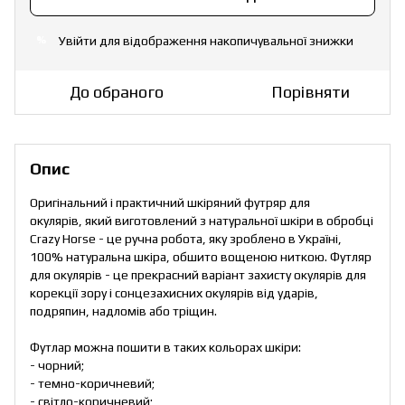
Увійти
для відображення накопичувальної знижки
%
До обраного
Порівняти
Опис
Оригінальний і практичний шкіряний футряр для
окулярів, який виготовлений з натуральної шкіри в обробці
Crazy Horse - це ручна робота, яку зроблено в Україні,
100% натуральна шкіра, обшито вощеною ниткою. Футляр
для окулярів - це прекрасний варіант захисту окулярів для
корекції зору і сонцезахисних окулярів від ударів,
подряпин, надломів або тріщин.
Футлар можна пошити в таких кольорах шкіри:
- чорний;
- темно-коричневий;
- світло-коричневий;