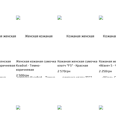
женская
Женская кожаная сумочка
Кожаная женская сумочка
Кожаная ж
коричневая
Kvadrat - Темно-
клатч "FS" - Красная
«Wave» S -
коричневая
2 570грн
2 250грн
2 500грн