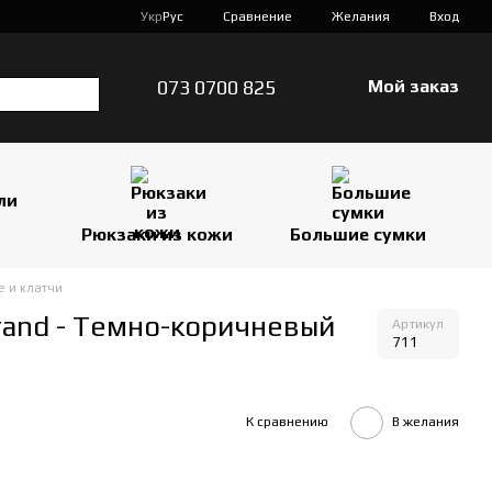
Сравнение
Укр
Рус
Желания
Вход
073 0700 825
Мой заказ
Рюкзаки из кожи
Большие сумки
е и клатчи
and - Темно-коричневый
Артикул
711
К сравнению
В желания