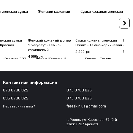
енская сумка
Женский кожаный шопер
Сумка кожаная женская
Кожан
- Красная
"Everyday" - Темно-
Dream - Темно-коричневая
- Чер
коричневый
2 200грн
3 700
4 000грн
Контактная информация
073 0700 825
073 0700 825
096 0700 825
073 0700 825
freeskin.ua@gmail.com
Перезвонить вам?
г. Ровно, ул. Киевская, 67 (2-й
этаж ТРЦ "Арена")