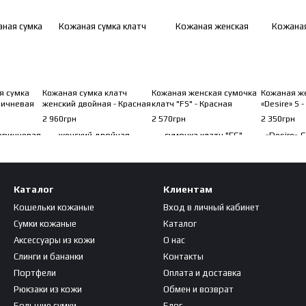
я сумка
Кожаная сумка клатч
Кожаная женская сумочка
Кожаная ж
оричневая
женский двойная - Красная
клатч "FS" - Красная
«Desire» S 
2 960грн
2 570грн
2 350грн
Каталог
Клиентам
Кошельки кожаные
Вход в личный кабинет
Сумки кожаные
Каталог
Аксессуары из кожи
О нас
Слинги и бананки
Контакты
Портфели
Оплата и доставка
Рюкзаки из кожи
Обмен и возврат
Большие сумки
Блог