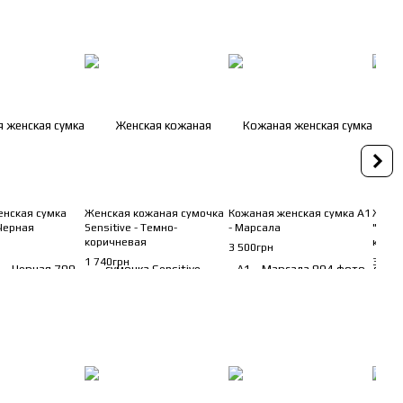
енская сумка
Женская кожаная сумочка
Кожаная женская сумка A1
Женск
 Черная
Sensitive - Темно-
- Марсала
"Natu
коричневая
кори
3 500грн
1 740грн
3 120