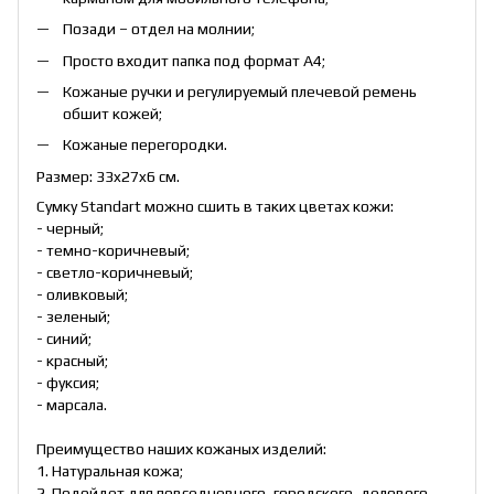
Позади – отдел на молнии;
Просто входит папка под формат А4;
Кожаные ручки и регулируемый плечевой ремень
обшит кожей;
Кожаные перегородки.
Размер: 33x27x6 см.
Сумку Standart можно сшить в таких цветах кожи:
- черный;
- темно-коричневый;
- светло-коричневый;
- оливковый;
- зеленый;
- синий;
- красный;
- фуксия;
- марсала.
Преимущество наших кожаных изделий:
1. Натуральная кожа;
2. Подойдет для повседневного, городского, делового