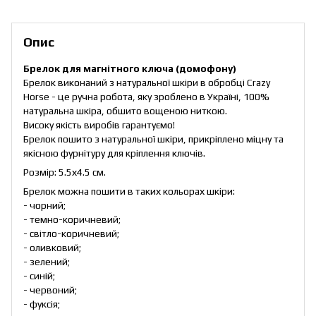
Опис
Брелок для магнітного ключа (домофону)
Брелок виконаний з натуральної шкіри в обробці Crazy
Horse - це ручна робота, яку зроблено в Україні, 100%
натуральна шкіра, обшито вощеною ниткою.
Високу якість виробів гарантуємо!
Брелок пошито з натуральної шкіри, прикріплено міцну та
якісною фурнітуру для кріплення ключів.
Розмір: 5.5х4.5 см.
Брелок можна пошити в таких кольорах шкіри:
- чорний;
- темно-коричневий;
- світло-коричневий;
- оливковий;
- зелений;
- синій;
- червоний;
- фуксія;